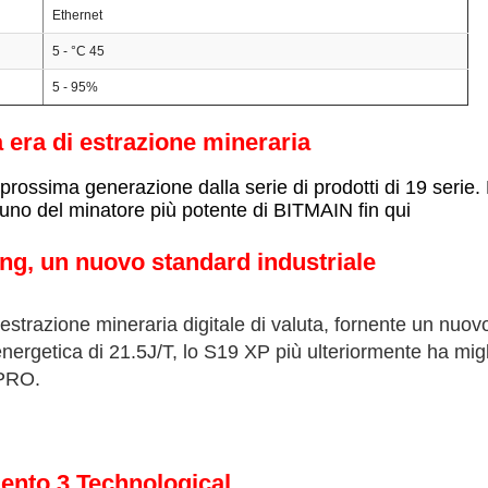
Ethernet
5 - °C 45
5 - 95%
era di estrazione mineraria
ossima generazione dalla serie di prodotti di 19 serie. 
 uno del minatore più potente di BITMAIN fin qui
ing, un nuovo standard industriale
trazione mineraria digitale di valuta, fornente un nuovo 
nergetica di 21.5J/T, lo S19 XP più ulteriormente ha migl
 PRO.
ento 3.Technological