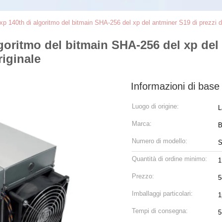
p 140th di algoritmo del bitmain SHA-256 del xp del antminer S19 di prezzi di
oritmo del bitmain SHA-256 del xp del 
riginale
Informazioni di base
Luogo di origine:
L
Marca:
B
Numero di modello:
Quantità di ordine minimo:
1
Prezzo:
5
Imballaggi particolari:
1
Tempi di consegna:
5