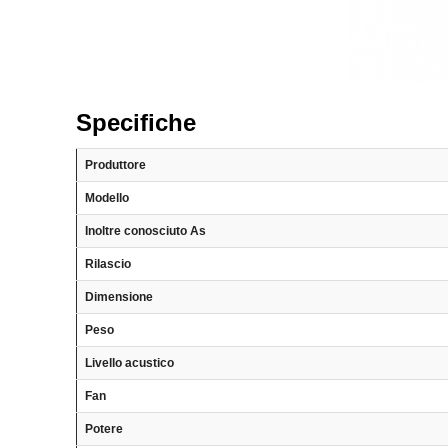
Specifiche
Produttore
Modello
Inoltre conosciuto As
Rilascio
Dimensione
Peso
Livello acustico
Fan
Potere