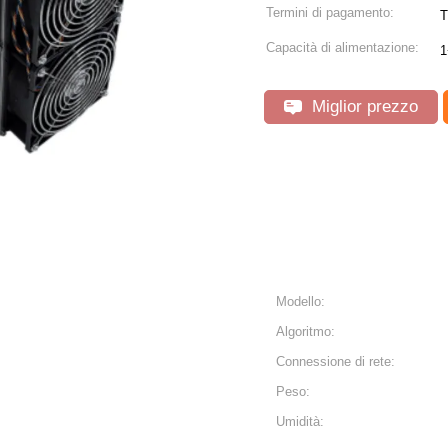
Termini di pagamento:
T
Capacità di alimentazione:
1
Miglior prezzo
Modello:
Algoritmo:
Connessione di rete:
Peso:
Umidità: