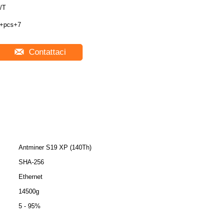
/T
+pcs+7
Contattaci
Antminer S19 XP (140Th)
SHA-256
Ethernet
14500g
5 - 95%