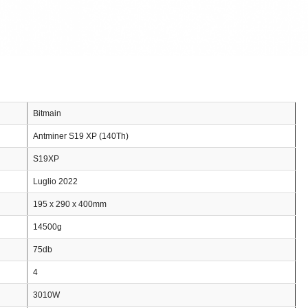
Bitmain
Antminer S19 XP (140Th)
S19XP
Luglio 2022
195 x 290 x 400mm
14500g
75db
4
3010W