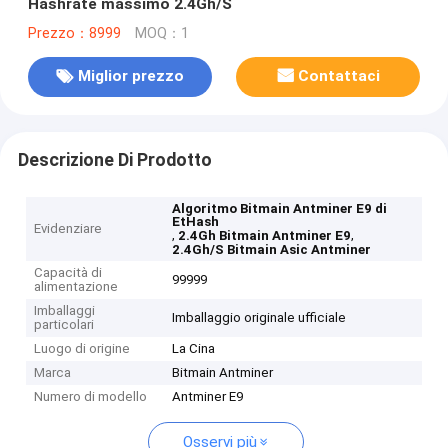
Hashrate massimo 2.4Gh/S
Prezzo：8999
MOQ：1
Miglior prezzo
Contattaci
Descrizione Di Prodotto
Algoritmo Bitmain Antminer E9 di
EtHash
Evidenziare
,
,
2.4Gh Bitmain Antminer E9
2.4Gh/S Bitmain Asic Antminer
Capacità di
99999
alimentazione
Imballaggi
Imballaggio originale ufficiale
particolari
Luogo di origine
La Cina
Marca
Bitmain Antminer
Numero di modello
Antminer E9
Osservi più