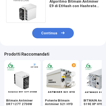
Algoritmo Bitmain Antminer
E9 di EtHash con Hashrate
massimo 2.4Gh/S
Continua
Prodotti Raccomandati
Bitmain Antminer
Potente Bitmain
BITMAIN Antm
DR7 127T 2730W
Antminer S21 HYD
S19E XP HYD 