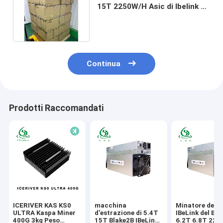
15T 2250W/H Asic di Ibelink di
algoritmo di Blake2B
Continua
Prodotti Raccomandati
ICERIVER KAS KS0
macchina
Minatore dello
ULTRA Kaspa Miner
d'estrazione di 5.4T
IBeLink del BM
400G 3kg Peso
15T Blake2B IBeLink
6.2T 6.8T 22