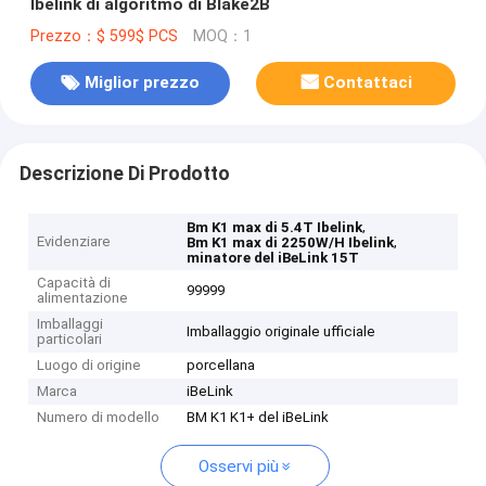
Ibelink di algoritmo di Blake2B
Prezzo：$ 599$ PCS
MOQ：1
Miglior prezzo
Contattaci
Descrizione Di Prodotto
,
Bm K1 max di 5.4T Ibelink
Evidenziare
,
Bm K1 max di 2250W/H Ibelink
minatore del iBeLink 15T
Capacità di
99999
alimentazione
Imballaggi
Imballaggio originale ufficiale
particolari
Luogo di origine
porcellana
Marca
iBeLink
Numero di modello
BM K1 K1+ del iBeLink
Osservi più