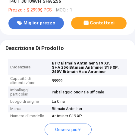
140T 3010W/H SHA 256
Prezzo：$ 2999$ PCS
MOQ：1
Miglior prezzo
Contattaci
Descrizione Di Prodotto
,
BTC Bitmain Antminer S19 XP
Evidenziare
,
SHA 256 Bitmain Antminer S19 XP
240V Bitmain Asic Antminer
Capacità di
99999
alimentazione
Imballaggi
Imballaggio originale ufficiale
particolari
Luogo di origine
La Cina
Marca
Bitmain Antminer
Numero di modello
Antminer S19 XP
Osservi più