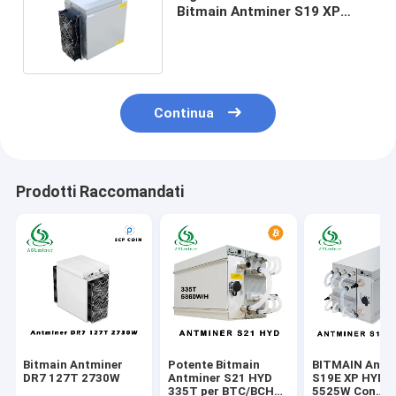
Bitmain Antminer S19 XP
140T 3010W/H SHA 256
Continua
Prodotti Raccomandati
Bitmain Antminer
Potente Bitmain
BITMAIN Antm
DR7 127T 2730W
Antminer S21 HYD
S19E XP HYD 
335T per BTC/BCH
5525W Con