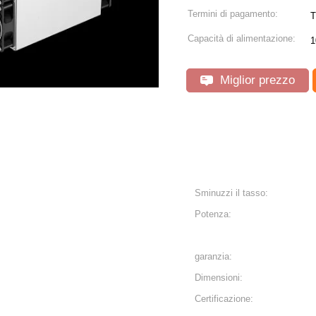
Termini di pagamento:
T
Capacità di alimentazione:
1
Miglior prezzo
Sminuzzi il tasso:
Potenza:
garanzia:
Dimensioni:
Certificazione: