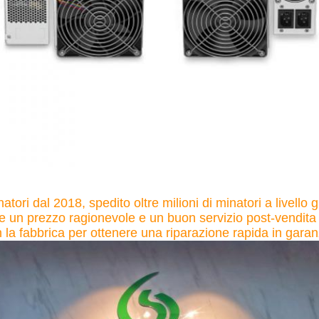
tori dal 2018, spedito oltre milioni di minatori a livello g
ire un prezzo ragionevole e un buon servizio post-vendita
la fabbrica per ottenere una riparazione rapida in garanz