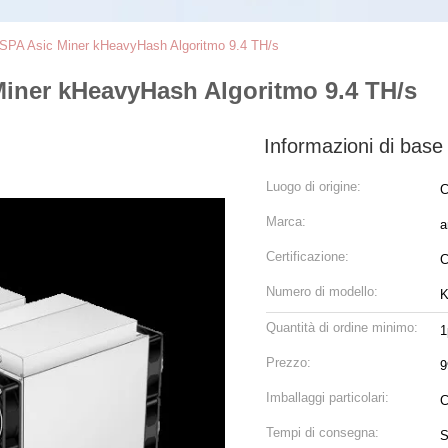
SPA Asic Miner kHeavyHash Algoritmo 9.4 TH/s
iner kHeavyHash Algoritmo 9.4 TH/s
Informazioni di base
Luogo di origine:
C
Marca:
a
Certificazione:
Numero di modello:
K
Quantità di ordine minimo:
1
Prezzo:
9
Imballaggi particolari:
C
Tempi di consegna:
S