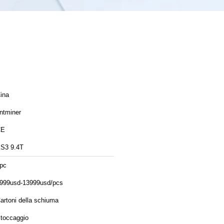
ina
ntminer
CE
S3 9.4T
pc
999usd-13999usd/pcs
artoni della schiuma
toccaggio