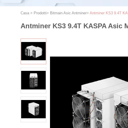
Casa
>
Prodotti
>
Bitmain Asic Antminer
>
Antminer KS3 9.4T KA
Antminer KS3 9.4T KASPA Asic M