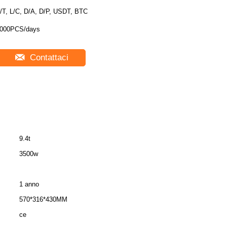
/T, L/C, D/A, D/P, USDT, BTC
000PCS/days
Contattaci
9.4t
3500w
1 anno
570*316*430MM
ce