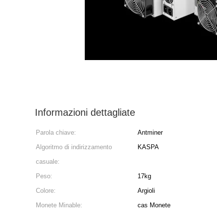
Informazioni dettagliate
Parola chiave:
Antminer
Algoritmo di indirizzamento
KASPA
casuale:
Peso:
17kg
Colore:
Argioli
Monete Minable:
cas Monete