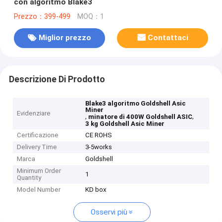
con algoritmo Blake3
Prezzo：399-499
MOQ：1
Miglior prezzo
Contattaci
Descrizione Di Prodotto
Blake3 algoritmo Goldshell Asic
Miner
Evidenziare
,
,
minatore di 400W Goldshell ASIC
3 kg Goldshell Asic Miner
Certificazione
CE ROHS
Delivery Time
3-5works
Marca
Goldshell
Minimum Order
1
Quantity
Model Number
KD box
Osservi più