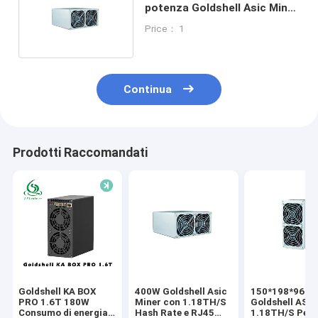
potenza Goldshell Asic Miner
con algoritmo Blake3
Price： 1
Continua
Prodotti Raccomandati
Goldshell KA BOX
400W Goldshell Asic
150*198*96 
PRO 1.6T 180W
Miner con 1.18TH/S
Goldshell ASIC
Consumo di energia
Hash Rate e RJ45
1.18TH/S Per