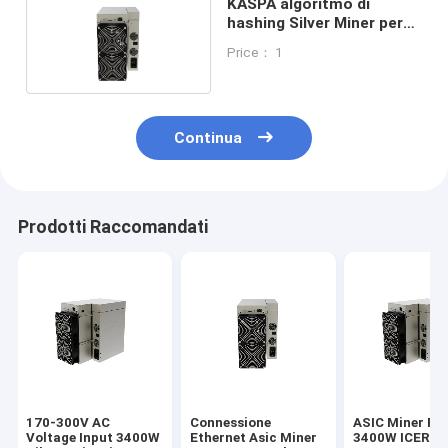
KASPA algoritmo di
hashing Silver Miner per
l'industria mineraria
Price： 1
dell'argento
Continua
Prodotti Raccomandati
170-300V AC
Connessione
ASIC Miner Pa
Voltage Input 3400W
Ethernet Asic Miner
3400W ICERIV